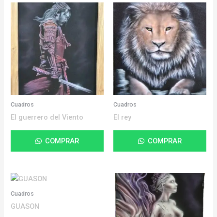
Cuadros
Cuadros
El guerrero del Viento
El rey
COMPRAR
COMPRAR
Cuadros
GUASON