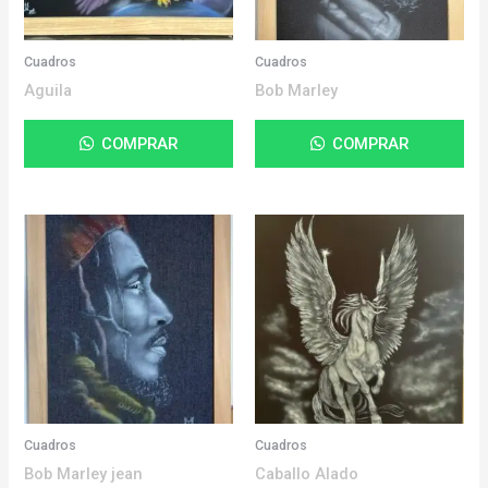
Cuadros
Cuadros
Aguila
Bob Marley
COMPRAR
COMPRAR
Cuadros
Cuadros
Bob Marley jean
Caballo Alado