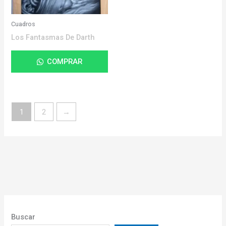
Cuadros
Los Fantasmas De Darth
COMPRAR
1
2
→
Buscar