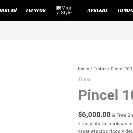
BRE MÍ
EVENTOS
APRENDÉ
TIENDA
Pincel
Inicio
/
Tintas
/ Pincel 100
100
Tintas
ml
Pincel 1
cantidad
$
6,000.00
& Free Sh
«Las pinturas acrílicas p
crear efectos ricos y de