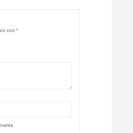
dos con
*
omente.