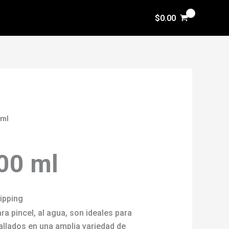
$
0.00
 ml
00 ml
ipping
ara pincel, al agua, son ideales para
tallados en una amplia variedad de