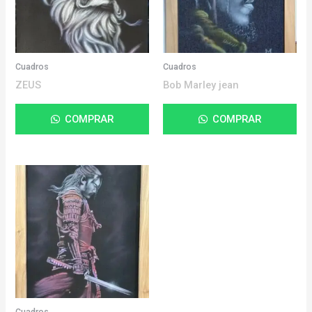
Cuadros
Cuadros
ZEUS
Bob Marley jean
COMPRAR
COMPRAR
Cuadros